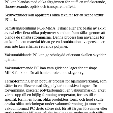
PC kan blandas med olika färgämnen för att få en reflekterande,
fluorescerande, optisk och transparent effekt.
Skruvextruder kan appliceras olika texturer för att skapa textur
PC-ark.
Samsträngsprutning PC/PMMA. Filmer eller ark består av skikt
av två eller flera olika polymerer som kan framställas genom att
blanda de smälta strömmarna. Denna process kan användas för
att kombinera material för att ge en kombination av egenskaper
som inte kan erhållas i en enda polymer.
Vakuumbildande PC kan ge stötskydd eftersom skallen skyddar
hjärnan.
Vakuumformande PC kan vara glidande lager för att skapa
MIPS-funktion för att hantera roterande slagenergi.
Termoformning är en populär process för hjälmtillverkning, som
sätter in en silkscreenad färgpolykarbonatskiva i ugnen för
förvärmning, placerar polykarbonatet i en vakuummaskin, arket
värms upp till en böjlig formningstemperatur, formas till en
specifik form i en form, olika produkters form. och höjd skulle
orsaka olika sträckningar under vakuumformning, ju tunnare
vakuumformad PC desto större risk för att färgen försvinner eller
styrka minskar hjälmen, så det är viktigt att analysera och välja