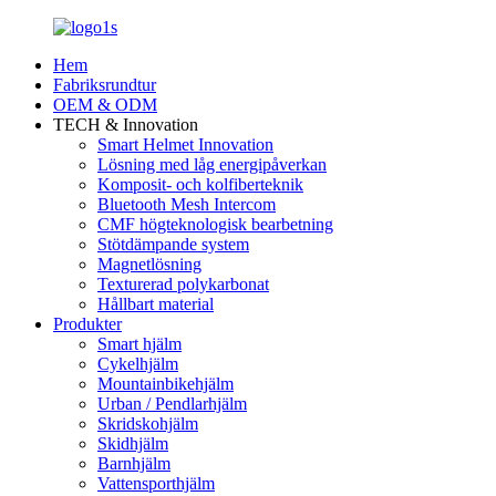
Hem
Fabriksrundtur
OEM & ODM
TECH & Innovation
Smart Helmet Innovation
Lösning med låg energipåverkan
Komposit- och kolfiberteknik
Bluetooth Mesh Intercom
CMF högteknologisk bearbetning
Stötdämpande system
Magnetlösning
Texturerad polykarbonat
Hållbart material
Produkter
Smart hjälm
Cykelhjälm
Mountainbikehjälm
Urban / Pendlarhjälm
Skridskohjälm
Skidhjälm
Barnhjälm
Vattensporthjälm