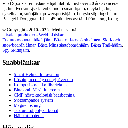
Vital Sports är en ledande hjälmfabrik med över 20 års avancerad
hjälmtillverkningserfarenhet inom smart hjälm, e-cykelhjälm,
cykelhjälm, snöhjälm, powersportshjälm, bergsbestigningshjälm.
Beläget i Dongguan Kina, 45 minuters avstånd från Hong Kong.
© Copyright - 2010-2025 : Med ensamrätt.
Utvalda produkter
-
Webbplatskarta
Enduro mountainbikehjälm
,
Bästa rullskridskohjälmen
,
Skid- och
snowboardhjälmar
,
Bästa Mips skateboardhjälm
,
Bästa Trail-hjälm
,
Spy Skidhjälm
,
Snabblänkar
Smart Helmet Innovation
Lösning med låg energipåverkan
Komposit- och kolfiberteknik
Bluetooth Mesh Intercom
CMF högteknologisk bearbetning
Stötdämpande system
Magnetlösning
Texturerad polykarbonat
Hållbart material
Hör av dig