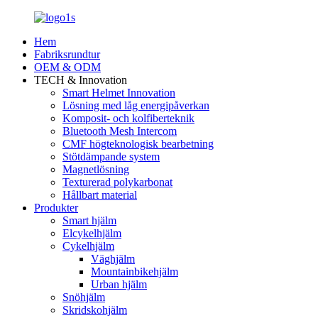
Hem
Fabriksrundtur
OEM & ODM
TECH & Innovation
Smart Helmet Innovation
Lösning med låg energipåverkan
Komposit- och kolfiberteknik
Bluetooth Mesh Intercom
CMF högteknologisk bearbetning
Stötdämpande system
Magnetlösning
Texturerad polykarbonat
Hållbart material
Produkter
Smart hjälm
Elcykelhjälm
Cykelhjälm
Väghjälm
Mountainbikehjälm
Urban hjälm
Snöhjälm
Skridskohjälm