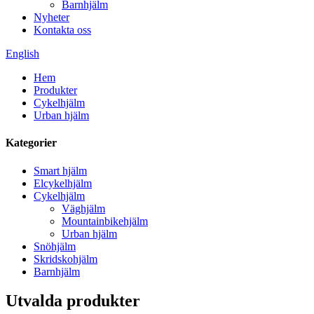
Barnhjälm
Nyheter
Kontakta oss
English
Hem
Produkter
Cykelhjälm
Urban hjälm
Kategorier
Smart hjälm
Elcykelhjälm
Cykelhjälm
Väghjälm
Mountainbikehjälm
Urban hjälm
Snöhjälm
Skridskohjälm
Barnhjälm
Utvalda produkter