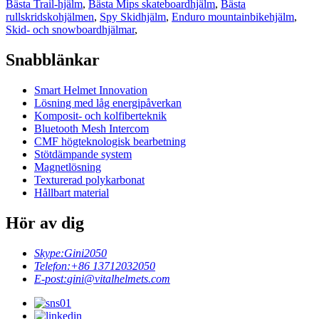
Bästa Trail-hjälm
,
Bästa Mips skateboardhjälm
,
Bästa
rullskridskohjälmen
,
Spy Skidhjälm
,
Enduro mountainbikehjälm
,
Skid- och snowboardhjälmar
,
Snabblänkar
Smart Helmet Innovation
Lösning med låg energipåverkan
Komposit- och kolfiberteknik
Bluetooth Mesh Intercom
CMF högteknologisk bearbetning
Stötdämpande system
Magnetlösning
Texturerad polykarbonat
Hållbart material
Hör av dig
Skype:
Gini2050
Telefon:
+86 13712032050
E-post:
gini@vitalhelmets.com