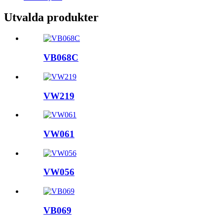
Utvalda produkter
VB068C
VW219
VW061
VW056
VB069