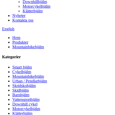
Downhillhjälm
Motorcykelhjälm
Klätterhjälm
Nyheter
Kontakta oss
English
Hem
Produkter
Mountainbikehjälm
Kategorier
Smart hjälm
Cykelhjälm
Mountainbikehjälm
Urban / Pendlarhjälm
Skridskohjälm
Skidhjälm
Barnhjälm
Vattensporthjälm
Downhill cykel
Motorcykelhjälm
Klätterhjälm