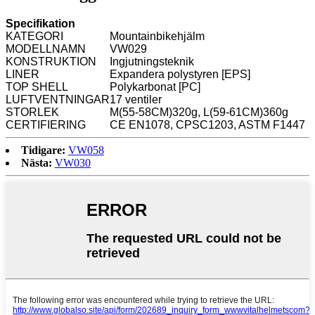
Specifikation
KATEGORI
Mountainbikehjälm
MODELLNAMN
VW029
KONSTRUKTION
Ingjutningsteknik
LINER
Expandera polystyren [EPS]
TOP SHELL
Polykarbonat [PC]
LUFTVENTNINGAR
17 ventiler
STORLEK
M(55-58CM)320g, L(59-61CM)360g
CERTIFIERING
CE EN1078, CPSC1203, ASTM F1447
Tidigare:
VW058
Nästa:
VW030