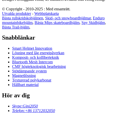
© Copyright - 2010-2025 : Med ensamrätt.
Utvalda produkter
-
Webbplatskarta
Bästa rullskridskohjälmen
,
Skid- och snowboardhjälmar
,
Enduro
mountainbikehjälm
,
Bästa Mips skateboardhjälm
,
Spy Skidhjälm
,
Bästa Trail-hjälm
,
Snabblänkar
Smart Helmet Innovation
Lösning med låg energipåverkan
Komposit- och kolfiberteknik
Bluetooth Mesh Intercom
CMF högteknologisk bearbetning
Stötdämpande system
Magnetlösning
Texturerad polykarbonat
Hållbart material
Hör av dig
Skype:
Gini2050
Telefon:
+86 13712032050