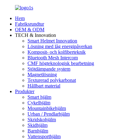
Hem
Fabriksrundtur
OEM & ODM
TECH & Innovation
Smart Helmet Innovation
Lösning med låg energipåverkan
Komposit- och kolfiberteknik
Bluetooth Mesh Intercom
CMF högteknologisk bearbetning
Stötdämpande system
Magnetlösning
Texturerad polykarbonat
Hållbart material
Produkter
Smart hjälm
Cykelhjälm
Mountainbikehjälm
Urban / Pendlarhjälm
Skridskohjälm
Skidhjälm
Barnhjälm
Vattensporthjälm