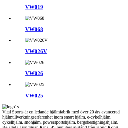
VW019
VW068
VW026V
VW026
VW025
Vital Sports är en ledande hjälmfabrik med över 20 års avancerad
hjälmtillverkningserfarenhet inom smart hjälm, e-cykelhjälm,
cykelhjälm, snöhjälm, powersportshjälm, bergsbestigningshjälm.
Beläget i Dongguan Kina, 45 minuters avstånd från Hong Kong.